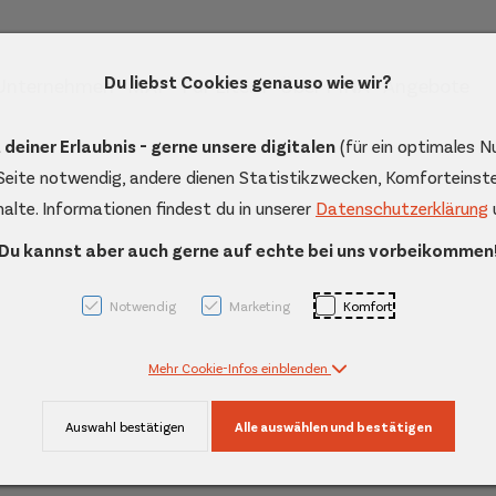
Du liebst Cookies genauso wie wir?
 Unternehmen
MAF
Für Eltern
Über PINA
Angebote
AK + 3]
 deiner Erlaubnis - gerne unsere digitalen
(für ein optimales N
 Seite notwendig, andere dienen Statistikzwecken, Komforteinste
nhalte. Informationen findest du in unserer
Datenschutzerklärung
Du kannst aber auch gerne auf echte bei uns vorbeikommen
Notwendig
Marketing
Komfort
Mehr Cookie-Infos einblenden
Auswahl bestätigen
Alle auswählen und bestätigen